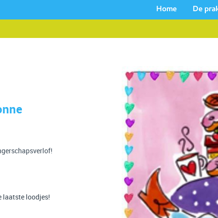
Home
De prak
onne
ngerschapsverlof!
 laatste loodjes!