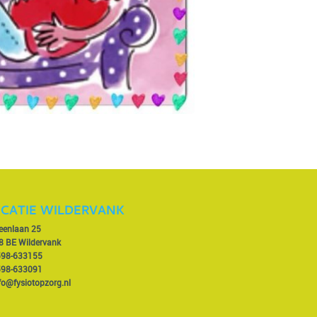
CATIE WILDERVANK
veenlaan 25
8 BE Wildervank
598-633155
598-633091
fo@fysiotopzorg.nl