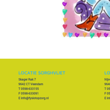
LOCATIE SORGHVLIET
LO
Skager Rak 7
Nij
9642 CT Veendam
964
T
0598-633155
T
0
F 0598-633091
F 0
E
info@fysiotopzorg.nl
E
in