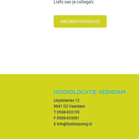
Liefs van je collega's
NIEUWSOVERZICHT
HOOFDLOCATIE VEENDAM
Lloydsterras 12
9641 DZ Veendam
T
0598-633155
F 0598-633091
E
info@fysiotopzorg.nl