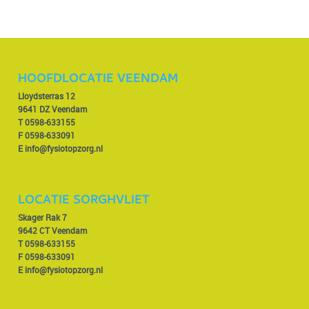
HOOFDLOCATIE VEENDAM
Lloydsterras 12
9641 DZ Veendam
T
0598-633155
F 0598-633091
E
info@fysiotopzorg.nl
LOCATIE SORGHVLIET
Skager Rak 7
9642 CT Veendam
T
0598-633155
F 0598-633091
E
info@fysiotopzorg.nl