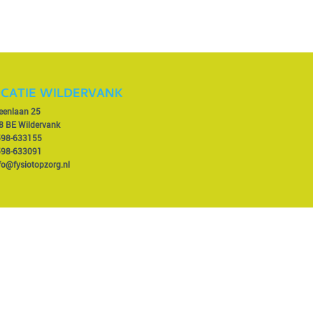
CATIE WILDERVANK
veenlaan 25
8 BE Wildervank
598-633155
598-633091
fo@fysiotopzorg.nl