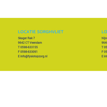
LOCATIE SORGHVLIET
LO
Skager Rak 7
Nij
9642 CT Veendam
964
T
0598-633155
T
0
F 0598-633091
F 0
E
info@fysiotopzorg.nl
E
in