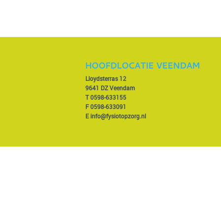
HOOFDLOCATIE VEENDAM
Lloydsterras 12
9641 DZ Veendam
T
0598-633155
F 0598-633091
E
info@fysiotopzorg.nl