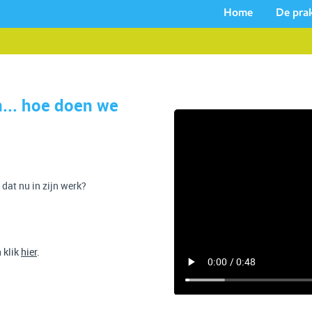
Home
De prak
n... hoe doen we
 dat nu in zijn werk?
 klik
hier
.