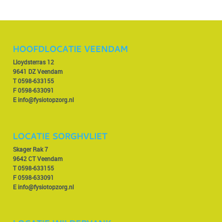
HOOFDLOCATIE VEENDAM
Lloydsterras 12
9641 DZ Veendam
T
0598-633155
F 0598-633091
E
info@fysiotopzorg.nl
LOCATIE SORGHVLIET
Skager Rak 7
9642 CT Veendam
T
0598-633155
F 0598-633091
E
info@fysiotopzorg.nl