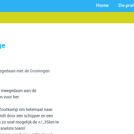
Home
De prak
ge
eegedaan met de Groningen
e' meegedaan aan de
n voor het
it Zoutkamp om helemaal naar
dt door een schipper en een
 zo snel mogelijk de +/_35km te
 snelste team!