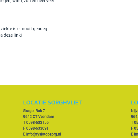
egen, wind, zon en heel veel
ziekte is er nooit genoeg.
ia
deze
link!
LOCATIE SORGHVLIET
LO
Skager Rak 7
Nij
9642 CT Veendam
964
T
0598-633155
T
0
F 0598-633091
F 0
E
info@fysiotopzorg.nl
E
in