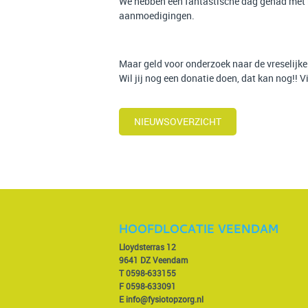
We hebben een fantastische dag gehad met r
aanmoedigingen.
Maar geld voor onderzoek naar de vreselijke 
Wil jij nog een donatie doen, dat kan nog!! V
NIEUWSOVERZICHT
HOOFDLOCATIE VEENDAM
Lloydsterras 12
9641 DZ Veendam
T
0598-633155
F 0598-633091
E
info@fysiotopzorg.nl