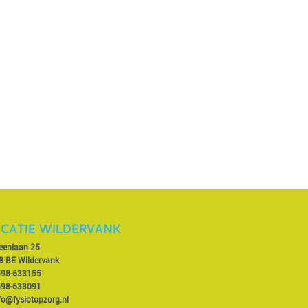
CATIE WILDERVANK
veenlaan 25
8 BE Wildervank
598-633155
598-633091
fo@fysiotopzorg.nl