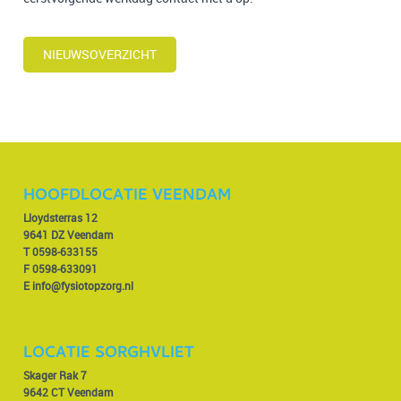
NIEUWSOVERZICHT
HOOFDLOCATIE VEENDAM
Lloydsterras 12
9641 DZ Veendam
T
0598-633155
F 0598-633091
E
info@fysiotopzorg.nl
LOCATIE SORGHVLIET
Skager Rak 7
9642 CT Veendam